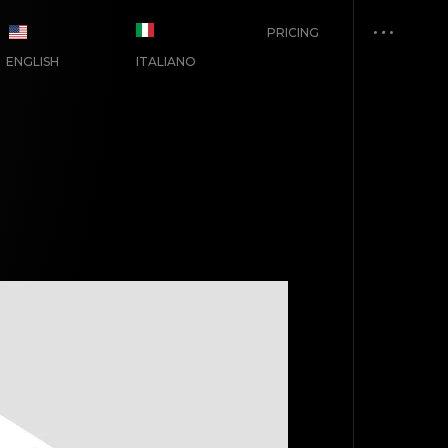
PRICING
ENGLISH
ITALIANO