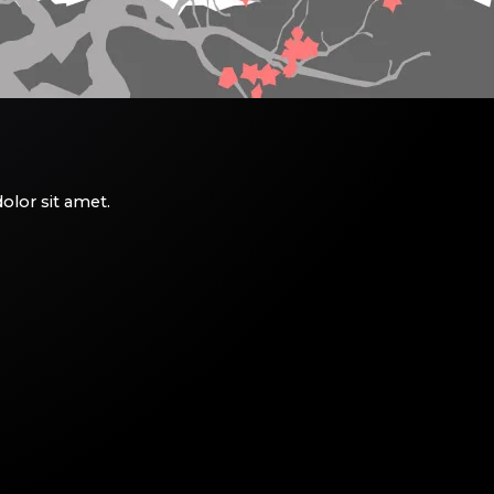
olor sit amet.