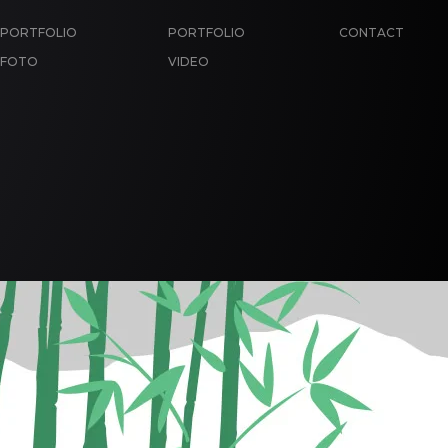
PORTFOLIO
PORTFOLIO
CONTACT
FOTO
VIDEO