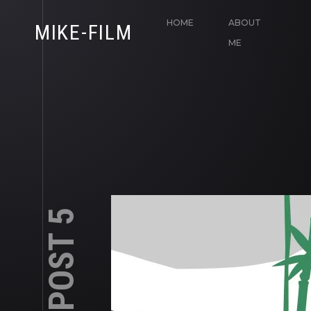
HOME
ABOUT
MIKE-FILM
ME