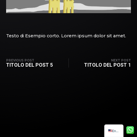
Testo di Esempio corto. Lorem ipsum dolor sit amet.
PREVIOUS POST
NEXT POST
TITOLO DEL POST 5
TITOLO DEL POST 1
Italian
English